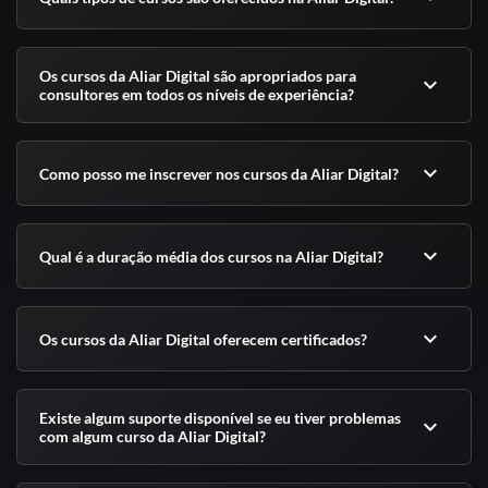
Os cursos da Aliar Digital são apropriados para
expand_more
consultores em todos os níveis de experiência?
expand_more
Como posso me inscrever nos cursos da Aliar Digital?
expand_more
Qual é a duração média dos cursos na Aliar Digital?
expand_more
Os cursos da Aliar Digital oferecem certificados?
Existe algum suporte disponível se eu tiver problemas
expand_more
com algum curso da Aliar Digital?