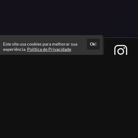
Este site usa cookies para melhorar sua
Ok!
experiência.
Política de Privacidade
Atendimento
De segunda à sexta das 9h às 18h;
+55 54 99709-2138
Fale Conosco
CNPJ: 11.553.046/0001-54