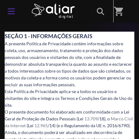
Home
/
Aliar Digital - Ajudamos pessoas e empresas a obterem
shopping_cart
melhores resultados
SEÇÃO 1 - INFORMAÇÕES GERAIS
A presente Política de Privacidade contém informações sobre
coleta, uso, armazenamento, tratamento e proteção dos dados
pessoais dos usuários e visitantes do site, com a finalidade de
demonstrar absoluta transparência quanto ao assunto e esclarecer
a todos interessados sobre os tipos de dados que são coletados, os
motivos da coleta e a forma como os usuários podem gerenciar ou
excluir as suas informações pessoais.
Esta Política de Privacidade aplica-se a todos os usuários e
visitantes do site e integra os Termos e Condições Gerais de Uso do
site.
O presente documento foi elaborado em conformidade com a Lei
Geral de Proteção de Dados Pessoais (Lei
13.709
/18), o
Marco Civil
da Internet
(Lei
12.965
/14) (e o Regulamento da UE n. 2016/6790).
Ainda, o documento poderá ser atualizado em decorrência de