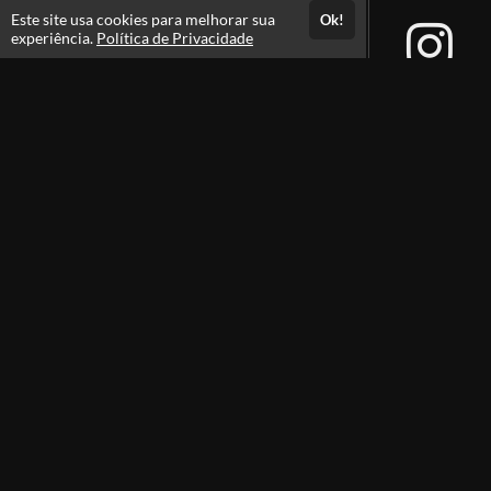
Este site usa cookies para melhorar sua
Ok!
experiência.
Política de Privacidade
Atendimento
De segunda à sexta das 9h às 18h;
+55 54 99709-2138
Fale Conosco
CNPJ: 11.553.046/0001-54
Páginas
Professores(as)
Sobre
Política de Privacidade