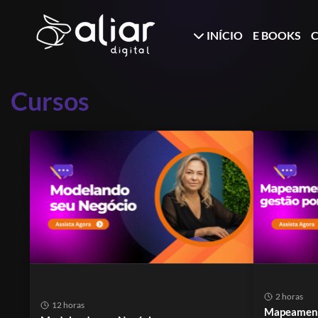
INÍCIO
E BOOKS
Cursos
2 horas
12 horas
Mapeament