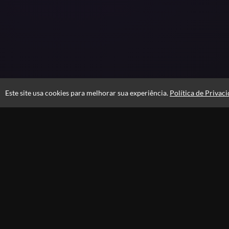
Este site usa cookies para melhorar sua experiência.
Política de Privac
Atendimento
De segunda à sexta das 9h às 18h;
+55 54 99709-2138
Fale Conosco