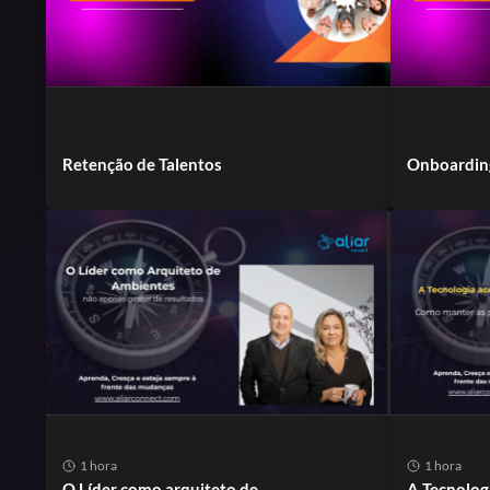
Retenção de Talentos
Onboarding
1 hora
1 hora
O Líder como arquiteto de
A Tecnolog