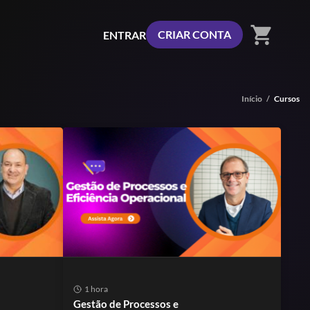
shopping_cart
CRIAR CONTA
ENTRAR
Início
/
Cursos
1 hora
Gestão de Processos e