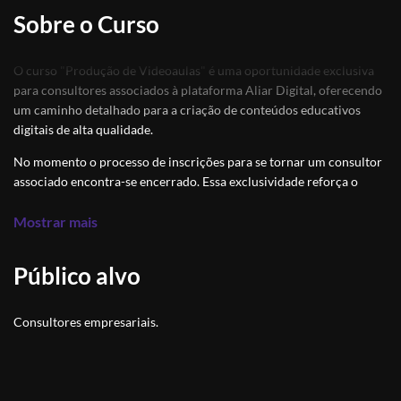
Sobre o Curso
O curso "Produção de Videoaulas" é uma oportunidade exclusiva
para consultores associados à plataforma Aliar Digital, oferecendo
um caminho detalhado para a criação de conteúdos educativos
digitais de alta qualidade.
No momento o processo de inscrições para se tornar um consultor
associado encontra-se encerrado. Essa exclusividade reforça o
compromisso da plataforma em fornecer recursos avançados e
suporte dedicado aos seus membros, assegurando que os
Mostrar mais
consultores associados tenham as melhores ferramentas e
conhecimentos à disposição para se destacarem no mercado digital
Público alvo
educacional.
Para aqueles interessados em participar de futuras oportunidades e
Consultores empresariais.
se engajar na comunidade de consultores da Aliar Digital, sinalize
seu interesse pelo email contato@aliarconsultoria.com.br.