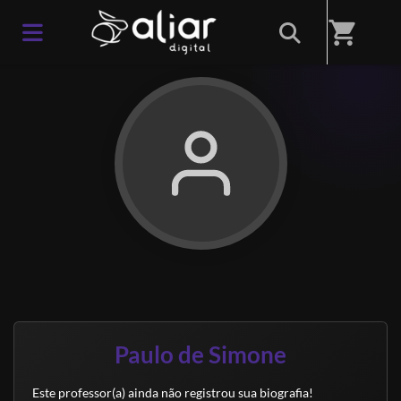
Início
/
Professores(as)
shopping_cart
Paulo de Simone
Este professor(a) ainda não registrou sua biografia!